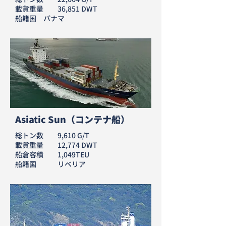
載貨重量 36,851 DWT
​船籍国 パナマ
Asiatic Sun（コンテナ船）
総トン数 9,610 G/T
載貨重量 12,774 DWT
船倉容積 1,049TEU
​船籍国 リベリア