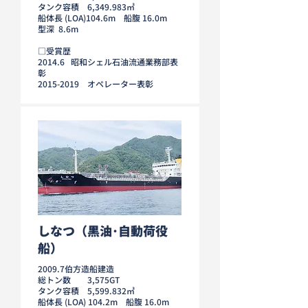
タンク容積 6,349.983㎥
船体長 (LOA)104.6m 船腹 16.0m
型深 8.6m
□受賞歴
2014.6 昭和シェル石油流通業務部表
彰
2015-2019
オペレーター表彰
しなつ（黒油･自動荷役
船）
2009.7伯方造船建造
総トン数 3,575GT
タンク容積 5,599.832㎥
船体長 (LOA) 104.2m 船腹 16.0m