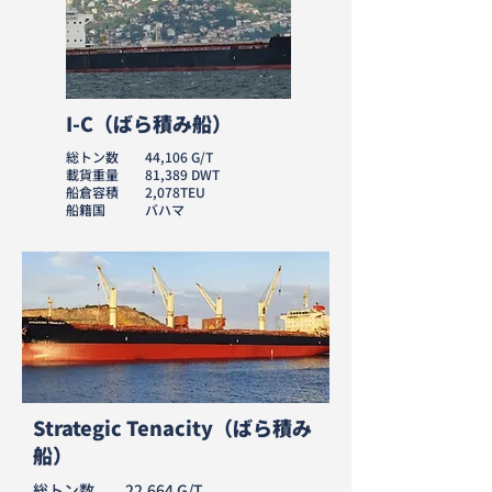
I-C（ばら積み船）
総トン数 44,106 G/T
載貨重量 81,389 DWT
船倉容積 2,078TEU
​船籍国 バハマ
Strategic Tenacity（ばら積み
船）
総トン数 22,664 G/T