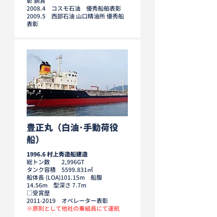
彰 銅賞
2008.4 コスモ石油 優秀船舶表彰
2009.5 西部石油 山口精油所 優秀船
表彰
豊正丸（白油･手動荷役
船）
1996.6 村上秀造船建造
総トン数 2,996GT
タンク容積
5599.831
㎥
船体長 (LOA)101.15m 船腹
14.56m 型深さ 7.7m
□受賞歴
2011-2019
オペレーター表彰
※原則として他社の乗組員にて運航