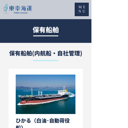
ME
NU
​保有船舶
保有船舶(内航船・自社管理)
ひかる（白油･自動荷役
船）