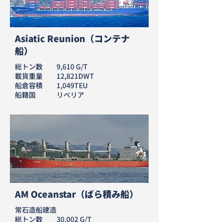
Asiatic Reunion（コンテナ
船）
総トン数 9,610 G/T
載貨重量 12,821DWT
船倉容積 1,049TEU
​船籍国 リベリア
AM Oceanstar（ばら積み船）
常石造船建造
総トン数 30,002 G/T