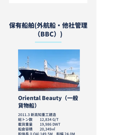
保有船舶(外航船・他社管理
（BBC）)
Oriental Beauty（一般
貨物船）
2011.3 新高知重工建造
総トン数 12,834 G/T
載貨重量 19,986 DWT
船倉容積 20,349㎥
船体長 (LOA) 149.5M 船幅 24.0M