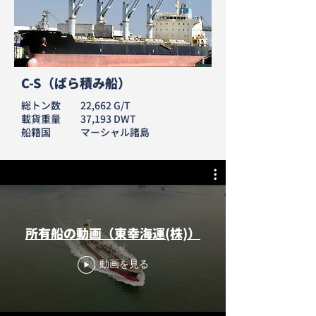
C-S（ばら積み船）
総トン数 22,662 G/T
載貨重量 37,193 DWT
​船籍国 マーシャル諸島
所有船の動画（東幸海運(株)）
動画を見る