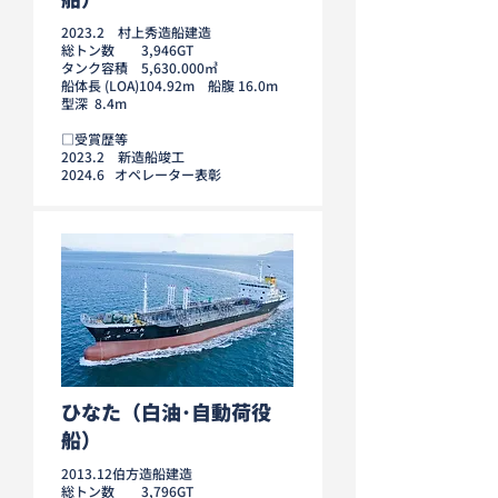
2023.2 村上秀造船建造
総トン数 3,946GT
タンク容積 5,630.000㎥
船体長 (LOA)104.92m 船腹 16.0m
型深 8.4m
□受賞歴等
2023.2 新造船竣工
2024.6 オペレーター表彰
ひなた（白油･自動荷役
船）
2013.12伯方造船建造
総トン数 3,796GT