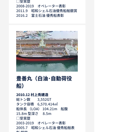
□受賞歴
2008-2019
オペレーター表彰
2011.9 昭和シェル石油優秀船舶銀賞
2016.2 富士石油 優秀船表彰
豊善丸（白油･自動荷役
船）
2010.12 村上秀建造
総トン数 3,552GT
タンク容積 6,570.414㎥
船体長 （LOA） 104.21m 船腹
15.8m 型深さ 8.5m
□受賞歴
2003-2019
オペレーター表彰
2005.7 昭和シェル石油 優秀船舶表