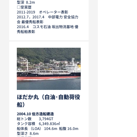
型深 8.2m
□受賞歴
2011-2019
オペレーター表彰
2012.7，2017.4 中部電力 安全協力
会 最優秀船表彰
2016.4 コスモ石油 坂出物流基地 優
秀船舶表彰
ほだか丸（白油･自動荷役
船）
2004.10 伯方造船建造
総トン数 3,794GT
タンク容積 6,349.836㎥
船体長 （LOA） 104.6m 船腹 16.0m
型深さ 8.6m