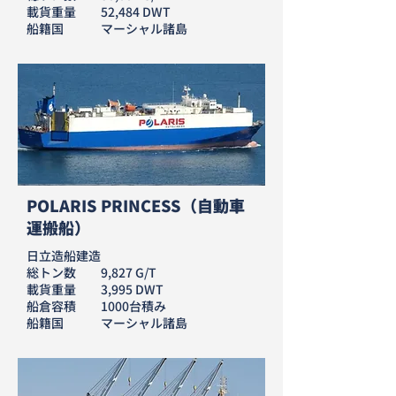
載貨重量 52,484 DWT
​船籍国 マーシャル諸島
POLARIS PRINCESS（自動車
運搬船）
日立造船建造
総トン数 9,827 G/T
載貨重量 3,995 DWT
船倉容積 1000台積み
​船籍国 マーシャル諸島