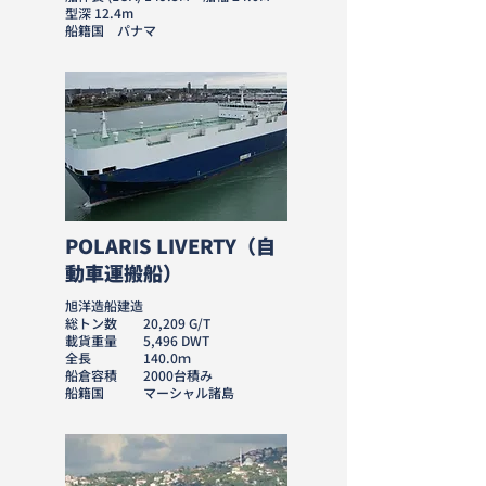
型深 12.4m
​船籍国 パナマ
POLARIS LIVERTY（自
動車運搬船）
旭洋造船建造
総トン数 20,209 G/T
載貨重量 5,496 DWT
全長 140.0ｍ
船倉容積 2000台積み
​船籍国 マーシャル諸島