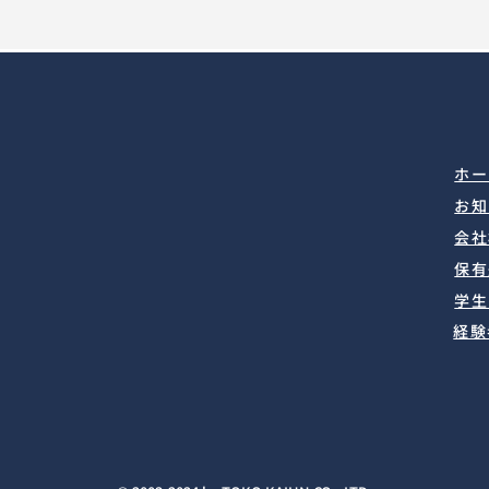
ホー
​お
会社
保有
​学
経験